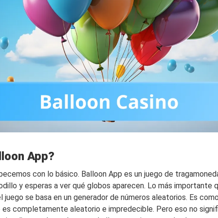
lloon App?
mpecemos con lo básico. Balloon App es un juego de tragamoned
 rodillo y esperas a ver qué globos aparecen. Lo más importante
l juego se basa en un generador de números aleatorios. Es como
 es completamente aleatorio e impredecible. Pero eso no signi