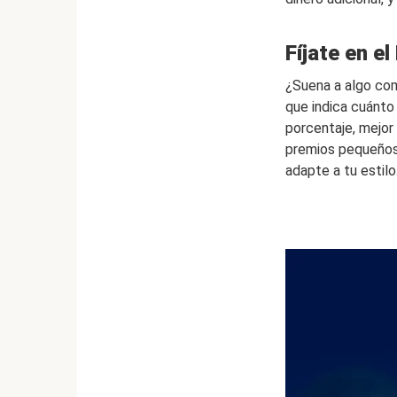
Fíjate en el
¿Suena a algo com
que indica cuánto
porcentaje, mejor 
premios pequeños
adapte a tu estilo