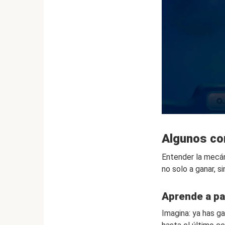
Algunos co
Entender la mecán
no solo a ganar, s
Aprende a pa
Imagina: ya has g