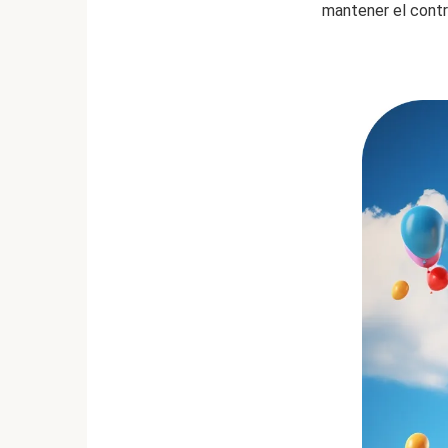
mantener el contr