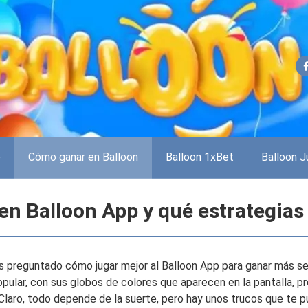
o
Cómo ganar en Balloon
Balloon 1xBet
Balloon J
n Balloon App y qué estrategias
s preguntado cómo jugar mejor al Balloon App para ganar más s
opular, con sus globos de colores que aparecen en la pantalla, 
Claro, todo depende de la suerte, pero hay unos trucos que te 