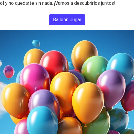
ol y no quedarte sin nada. ¡Vamos a descubrirlos juntos!
Balloon Jugar